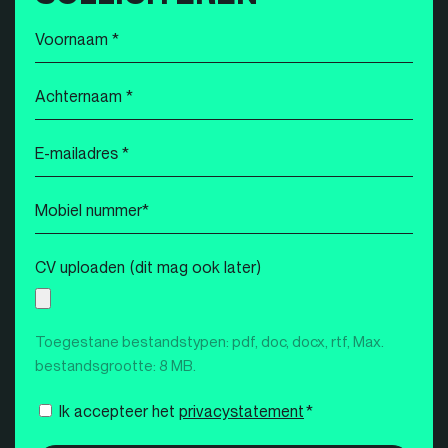
Voornaam
*
Achternaam
*
E-
mailadres
*
Mobiel
nummer
*
CV uploaden (dit mag ook later)
Toegestane bestandstypen: pdf, doc, docx, rtf, Max.
bestandsgrootte: 8 MB.
Instemming
Ik accepteer het
privacystatement
*
*