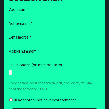
Voornaam
*
Achternaam
*
E-
mailadres
*
Mobiel
nummer
*
CV uploaden (dit mag ook later)
Toegestane bestandstypen: pdf, doc, docx, rtf, Max.
bestandsgrootte: 8 MB.
Instemming
Ik accepteer het
privacystatement
*
*