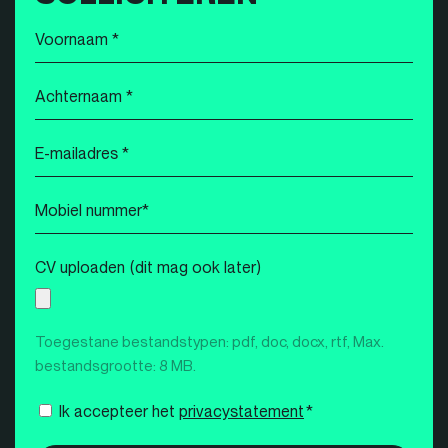
Voornaam
*
Achternaam
*
E-
mailadres
*
Mobiel
nummer
*
CV uploaden (dit mag ook later)
Toegestane bestandstypen: pdf, doc, docx, rtf, Max.
bestandsgrootte: 8 MB.
Instemming
Ik accepteer het
privacystatement
*
*