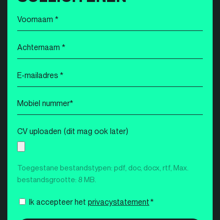
Voornaam
*
Achternaam
*
E-
mailadres
*
Mobiel
nummer
*
CV uploaden (dit mag ook later)
Toegestane bestandstypen: pdf, doc, docx, rtf, Max.
bestandsgrootte: 8 MB.
Instemming
Ik accepteer het
privacystatement
*
*