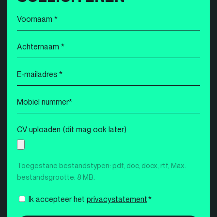
Voornaam
*
Achternaam
*
E-
mailadres
*
Mobiel
nummer
*
CV uploaden (dit mag ook later)
Toegestane bestandstypen: pdf, doc, docx, rtf, Max.
bestandsgrootte: 8 MB.
Instemming
Ik accepteer het
privacystatement
*
*