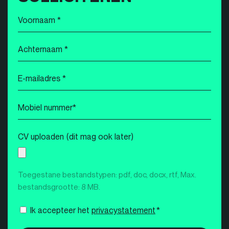
Voornaam
*
Achternaam
*
E-
mailadres
*
Mobiel
nummer
*
CV uploaden (dit mag ook later)
Toegestane bestandstypen: pdf, doc, docx, rtf, Max.
bestandsgrootte: 8 MB.
Instemming
Ik accepteer het
privacystatement
*
*