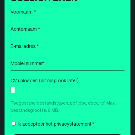
Voornaam
*
Achternaam
*
E-
mailadres
*
Mobiel
nummer
*
CV uploaden (dit mag ook later)
Toegestane bestandstypen: pdf, doc, docx, rtf, Max.
bestandsgrootte: 8 MB.
Instemming
Ik accepteer het
privacystatement
*
*