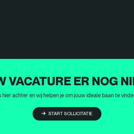
W VACATURE ER NOG NI
ier achter en wij helpen je om jouw ideale baan te vinden
START SOLLICITATIE