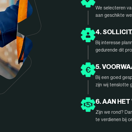
We selecteren vac
aan geschikte we
4. SOLLIC
Bij interesse pla
gedurende dit pr
5. VOORW
Bij een goed gesp
zijn wij tenslotte
6. AAN HET
Zijn we rond? Da
te verdienen bij 