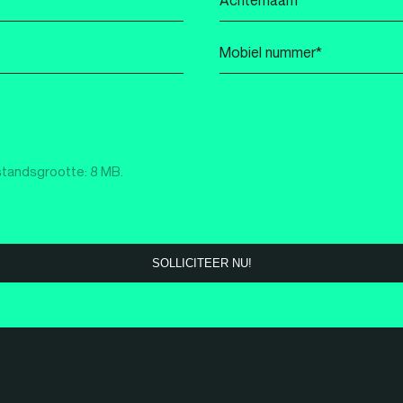
*
Mobiel
nummer
*
standsgrootte: 8 MB.