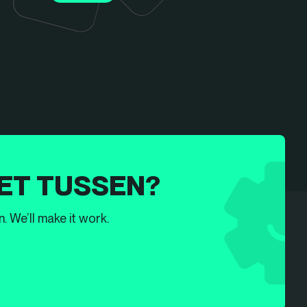
ET TUSSEN?
. We’ll make it work.