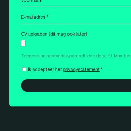
*
E-
mailadres
*
CV uploaden (dit mag ook later)
Toegestane bestandstypen: pdf, doc, docx, rtf, Max. be
Instemming
Ik accepteer het
privacystatement
*
*