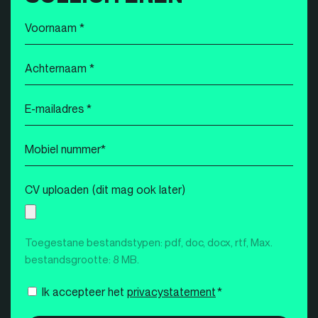
Voornaam
*
Achternaam
*
E-
mailadres
*
Mobiel
nummer
*
CV uploaden (dit mag ook later)
Toegestane bestandstypen: pdf, doc, docx, rtf, Max.
bestandsgrootte: 8 MB.
Instemming
Ik accepteer het
privacystatement
*
*