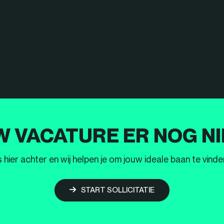
W VACATURE ER NOG NI
ier achter en wij helpen je om jouw ideale baan te vinden
START SOLLICITATIE