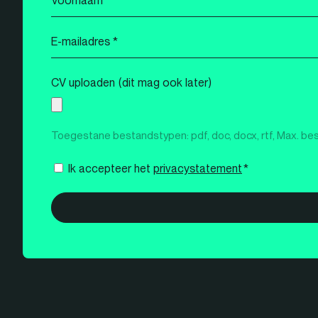
*
E-
mailadres
*
CV uploaden (dit mag ook later)
Toegestane bestandstypen: pdf, doc, docx, rtf, Max. be
Instemming
Ik accepteer het
privacystatement
*
*