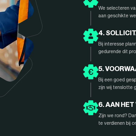
We selecteren vac
aan geschikte we
4. SOLLIC
Bij interesse pla
gedurende dit pr
5. VOORW
Bij een goed gesp
zijn wij tenslotte
6. AAN HET
Zijn we rond? Da
te verdienen bij 