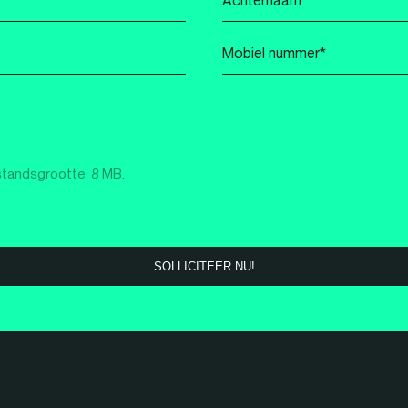
*
Mobiel
nummer
*
standsgrootte: 8 MB.