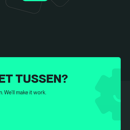
ET TUSSEN?
. We’ll make it work.