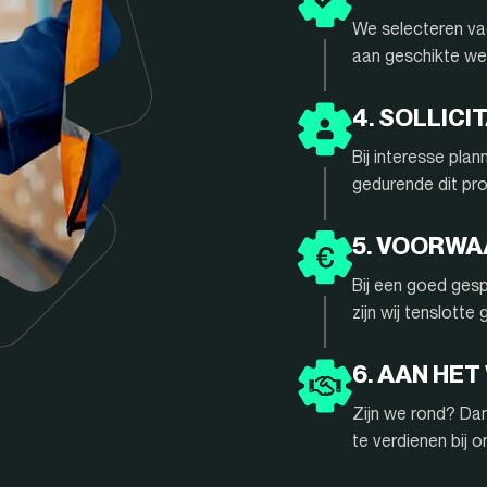
We selecteren vac
aan geschikte we
4. SOLLIC
Bij interesse pla
gedurende dit pr
5. VOORW
Bij een goed gesp
zijn wij tenslotte
6. AAN HET
Zijn we rond? Da
te verdienen bij 