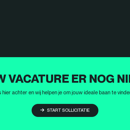
W VACATURE ER NOG NI
ier achter en wij helpen je om jouw ideale baan te vinden
START SOLLICITATIE