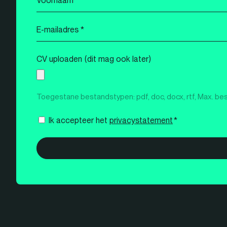
*
E-
mailadres
*
CV uploaden (dit mag ook later)
Toegestane bestandstypen: pdf, doc, docx, rtf, Max. be
Instemming
Ik accepteer het
privacystatement
*
*