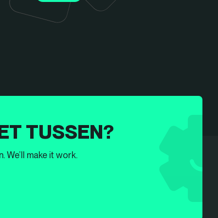
ET TUSSEN?
. We’ll make it work.