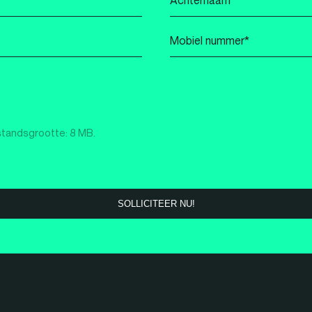
*
Mobiel
nummer
*
standsgrootte: 8 MB.