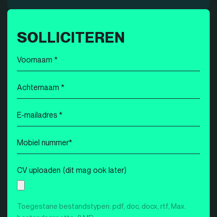
SOLLICITEREN
Voornaam
*
Achternaam
*
E-
mailadres
*
Mobiel
nummer
*
CV uploaden (dit mag ook later)
Toegestane bestandstypen: pdf, doc, docx, rtf, Max.