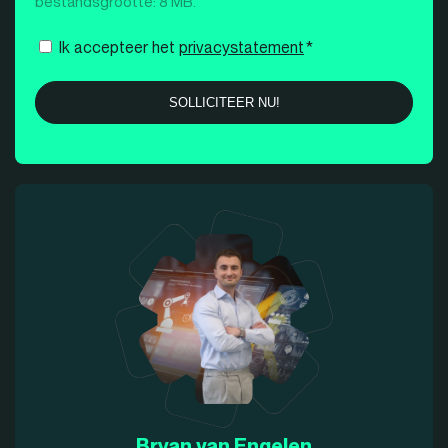
bestandsgrootte: 8 MB.
Instemming
Ik accepteer het
privacystatement
*
*
Bryan van Engelen