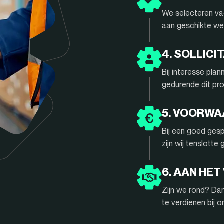
We selecteren vac
aan geschikte we
4. SOLLIC
Bij interesse pla
gedurende dit pr
5. VOORW
Bij een goed gesp
zijn wij tenslotte
6. AAN HET
Zijn we rond? Da
te verdienen bij 