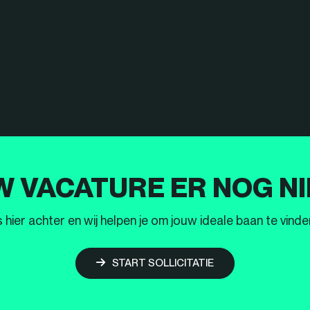
W VACATURE ER NOG NI
ier achter en wij helpen je om jouw ideale baan te vinden
START SOLLICITATIE