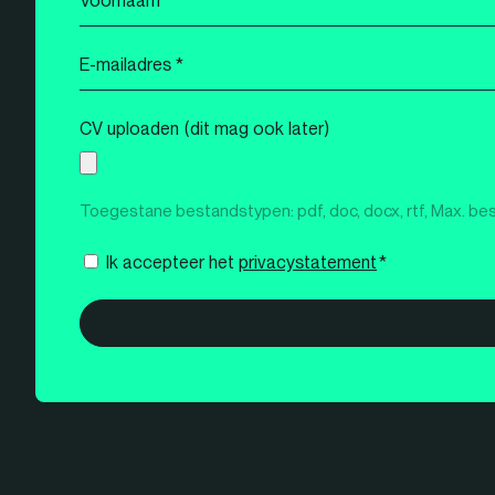
*
E-
mailadres
*
CV uploaden (dit mag ook later)
Toegestane bestandstypen: pdf, doc, docx, rtf, Max. be
Instemming
Ik accepteer het
privacystatement
*
*