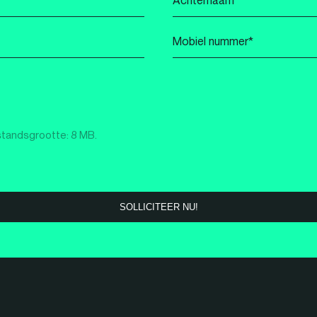
*
Mobiel
nummer
*
standsgrootte: 8 MB.