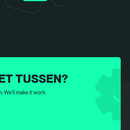
ET TUSSEN?
. We’ll make it work.