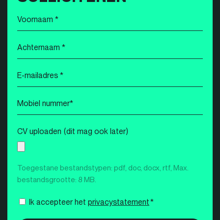
Voornaam
*
Achternaam
*
E-
mailadres
*
Mobiel
nummer
*
CV uploaden (dit mag ook later)
Toegestane bestandstypen: pdf, doc, docx, rtf, Max.
bestandsgrootte: 8 MB.
Instemming
Ik accepteer het
privacystatement
*
*