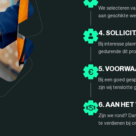
We selecteren vac
aan geschikte we
4. SOLLIC
Bij interesse pla
gedurende dit pr
5. VOORW
Bij een goed gesp
zijn wij tenslotte
6. AAN HET
Zijn we rond? Da
te verdienen bij 