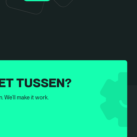
ET TUSSEN?
. We’ll make it work.