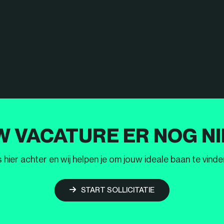
W VACATURE ER NOG NI
ier achter en wij helpen je om jouw ideale baan te vinden
START SOLLICITATIE