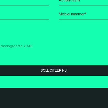
*
Mobiel
nummer
*
standsgrootte: 8 MB.