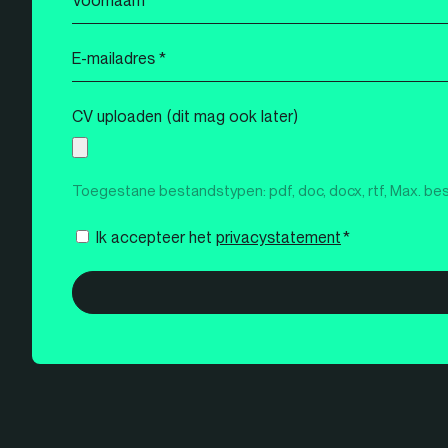
*
E-
mailadres
*
CV uploaden (dit mag ook later)
Toegestane bestandstypen: pdf, doc, docx, rtf, Max. be
Instemming
Ik accepteer het
privacystatement
*
*