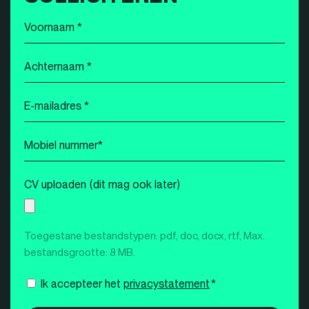
Voornaam
*
Achternaam
*
E-
mailadres
*
Mobiel
nummer
*
CV uploaden (dit mag ook later)
Toegestane bestandstypen: pdf, doc, docx, rtf, Max.
bestandsgrootte: 8 MB.
Instemming
Ik accepteer het
privacystatement
*
*