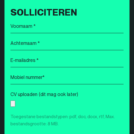
SOLLICITEREN
Voornaam
*
Achternaam
*
E-
mailadres
*
Mobiel
nummer
*
CV uploaden (dit mag ook later)
Toegestane bestandstypen: pdf, doc, docx, rtf, Max.
bestandsgrootte: 8 MB.