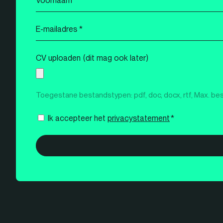
*
E-
mailadres
*
CV uploaden (dit mag ook later)
Toegestane bestandstypen: pdf, doc, docx, rtf, Max. be
Instemming
Ik accepteer het
privacystatement
*
*