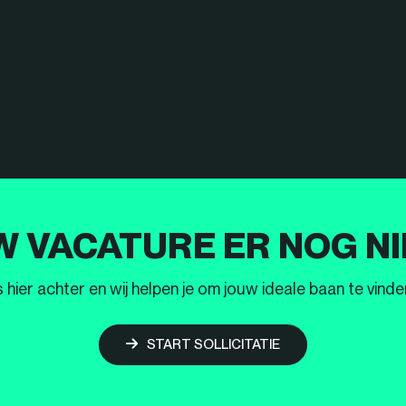
W VACATURE ER NOG NI
ier achter en wij helpen je om jouw ideale baan te vinden
START SOLLICITATIE