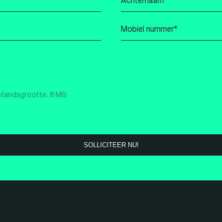
*
Mobiel
nummer
*
standsgrootte: 8 MB.