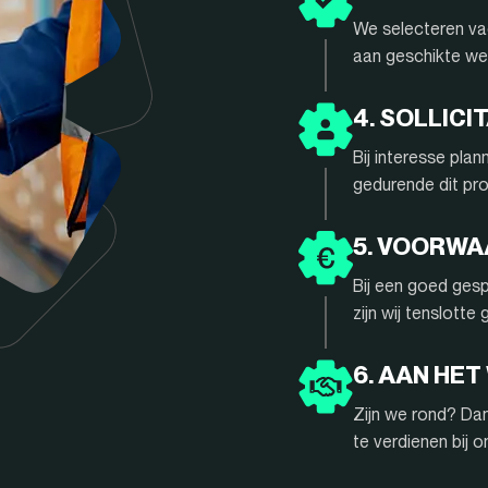
We selecteren vac
aan geschikte we
4. SOLLIC
Bij interesse pla
gedurende dit pr
5. VOORW
Bij een goed gesp
zijn wij tenslotte
6. AAN HET
Zijn we rond? Da
te verdienen bij 