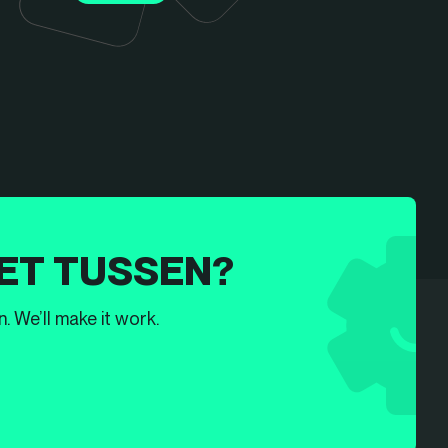
ET TUSSEN?
. We’ll make it work.