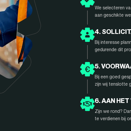
We selecteren vac
aan geschikte we
4. SOLLIC
Bij interesse pla
gedurende dit pr
5. VOORW
Bij een goed gesp
zijn wij tenslotte
6. AAN HET
Zijn we rond? Da
te verdienen bij 