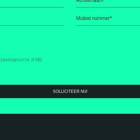
*
Mobiel
nummer
*
standsgrootte: 8 MB.