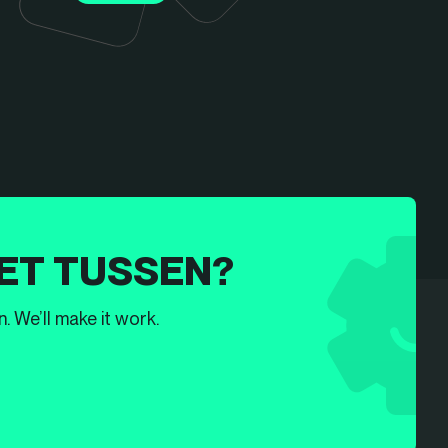
ET TUSSEN?
. We’ll make it work.