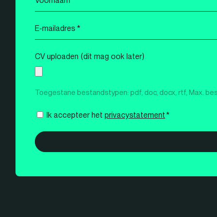
*
E-
mailadres
*
CV uploaden (dit mag ook later)
Toegestane bestandstypen: pdf, doc, docx, rtf, Max. be
Instemming
Ik accepteer het
privacystatement
*
*