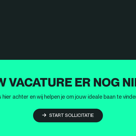
W VACATURE ER NOG NI
ier achter en wij helpen je om jouw ideale baan te vinden
START SOLLICITATIE