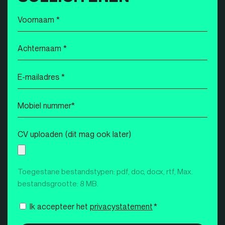
Voornaam
*
Achternaam
*
E-
mailadres
*
Mobiel
nummer
*
CV uploaden (dit mag ook later)
Toegestane bestandstypen: pdf, doc, docx, rtf, Max.
bestandsgrootte: 8 MB.
Instemming
Ik accepteer het
privacystatement
*
*