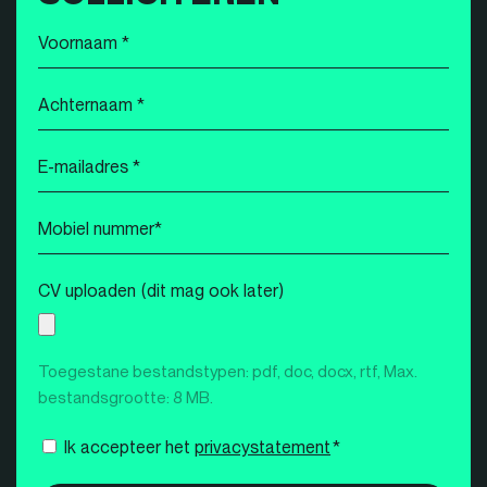
Voornaam
*
Achternaam
*
E-
mailadres
*
Mobiel
nummer
*
CV uploaden (dit mag ook later)
Toegestane bestandstypen: pdf, doc, docx, rtf, Max.
bestandsgrootte: 8 MB.
Instemming
Ik accepteer het
privacystatement
*
*