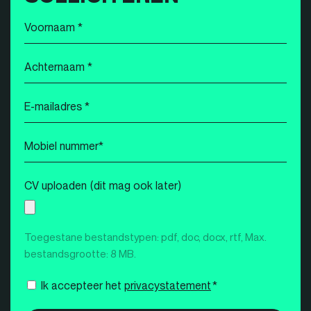
Voornaam
*
Achternaam
*
E-
mailadres
*
Mobiel
nummer
*
CV uploaden (dit mag ook later)
Toegestane bestandstypen: pdf, doc, docx, rtf, Max.
bestandsgrootte: 8 MB.
Instemming
Ik accepteer het
privacystatement
*
*