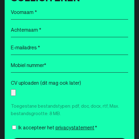
Voornaam
*
Achternaam
*
E-
mailadres
*
Mobiel
nummer
*
CV uploaden (dit mag ook later)
Toegestane bestandstypen: pdf, doc, docx, rtf, Max.
bestandsgrootte: 8 MB.
Instemming
Ik accepteer het
privacystatement
*
*