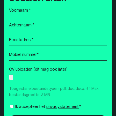
Voornaam
*
Achternaam
*
E-
mailadres
*
Mobiel
nummer
*
CV uploaden (dit mag ook later)
Toegestane bestandstypen: pdf, doc, docx, rtf, Max.
bestandsgrootte: 8 MB.
Instemming
Ik accepteer het
privacystatement
*
*