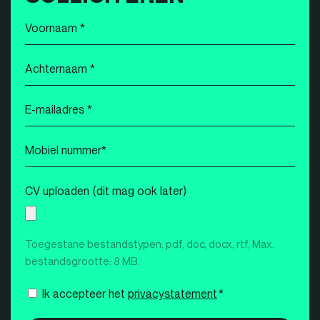
Voornaam
*
Achternaam
*
E-
mailadres
*
Mobiel
nummer
*
CV uploaden (dit mag ook later)
Toegestane bestandstypen: pdf, doc, docx, rtf, Max.
bestandsgrootte: 8 MB.
Instemming
Ik accepteer het
privacystatement
*
*