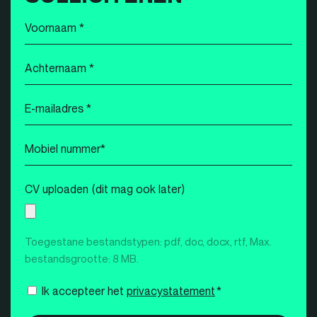
Voornaam
*
Achternaam
*
E-
mailadres
*
Mobiel
nummer
*
CV uploaden (dit mag ook later)
Toegestane bestandstypen: pdf, doc, docx, rtf, Max.
bestandsgrootte: 8 MB.
Instemming
Ik accepteer het
privacystatement
*
*