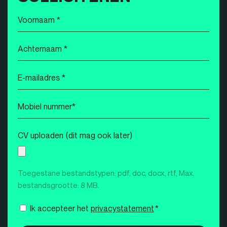
Voornaam
*
Achternaam
*
E-
mailadres
*
Mobiel
nummer
*
CV uploaden (dit mag ook later)
Toegestane bestandstypen: pdf, doc, docx, rtf, Max.
bestandsgrootte: 8 MB.
Instemming
Ik accepteer het
privacystatement
*
*