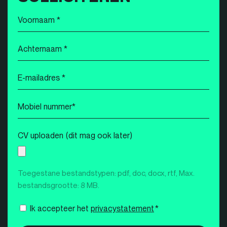
Voornaam
*
Achternaam
*
E-
mailadres
*
Mobiel
nummer
*
CV uploaden (dit mag ook later)
Toegestane bestandstypen: pdf, doc, docx, rtf, Max.
bestandsgrootte: 8 MB.
Instemming
Ik accepteer het
privacystatement
*
*