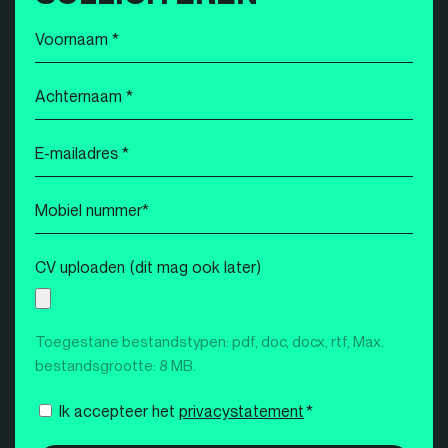
Voornaam
*
Achternaam
*
E-
mailadres
*
Mobiel
nummer
*
CV uploaden (dit mag ook later)
Toegestane bestandstypen: pdf, doc, docx, rtf, Max.
bestandsgrootte: 8 MB.
Instemming
Ik accepteer het
privacystatement
*
*