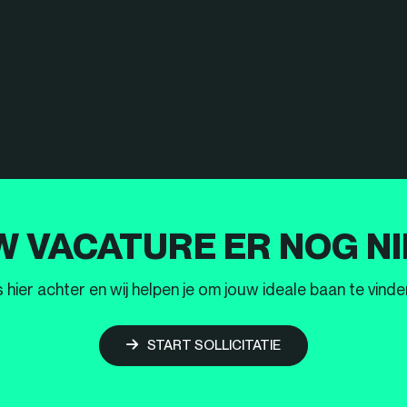
W VACATURE ER NOG NI
ier achter en wij helpen je om jouw ideale baan te vinden
START SOLLICITATIE