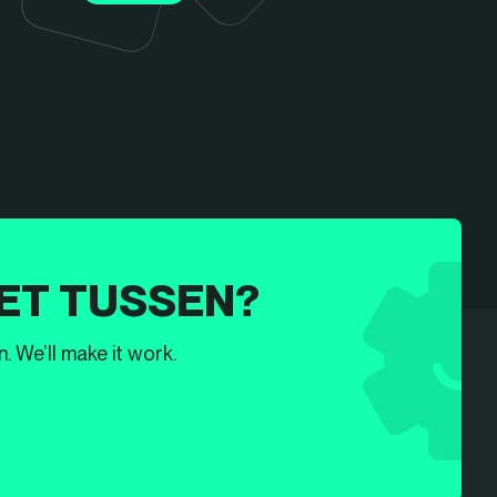
ET TUSSEN?
. We’ll make it work.