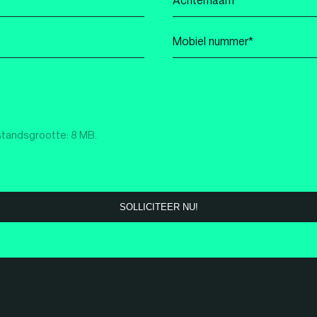
*
Mobiel
nummer
*
standsgrootte: 8 MB.