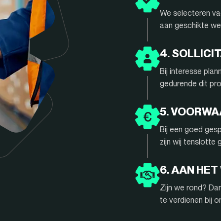
We selecteren vac
aan geschikte we
4. SOLLIC
Bij interesse pla
gedurende dit pr
5. VOORW
Bij een goed gesp
zijn wij tenslotte
6. AAN HET
Zijn we rond? Da
te verdienen bij 