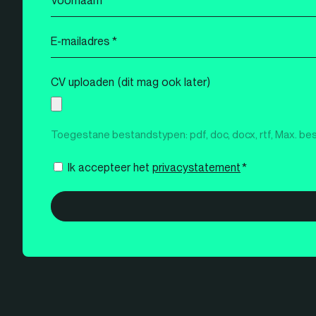
*
E-
mailadres
*
CV uploaden (dit mag ook later)
Toegestane bestandstypen: pdf, doc, docx, rtf, Max. be
Instemming
Ik accepteer het
privacystatement
*
*