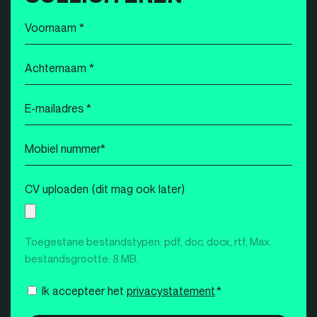
Voornaam
*
Achternaam
*
E-
mailadres
*
Mobiel
nummer
*
CV uploaden (dit mag ook later)
Toegestane bestandstypen: pdf, doc, docx, rtf, Max.
bestandsgrootte: 8 MB.
Instemming
Ik accepteer het
privacystatement
*
*