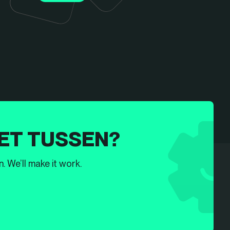
ET TUSSEN?
. We’ll make it work.