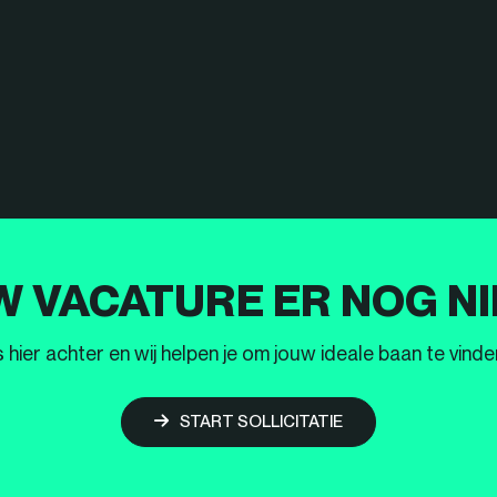
W VACATURE ER NOG NI
ier achter en wij helpen je om jouw ideale baan te vinden
START SOLLICITATIE