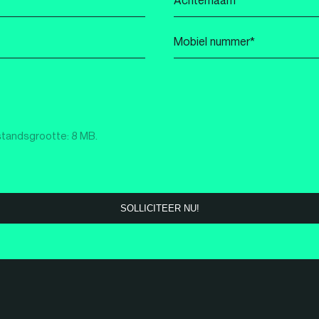
*
Mobiel
nummer
*
standsgrootte: 8 MB.