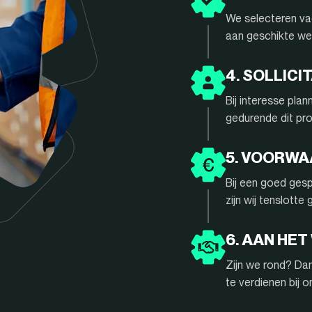
We selecteren vac
aan geschikte we
4. SOLLIC
Bij interesse pla
gedurende dit pr
5. VOORW
Bij een goed gesp
zijn wij tenslotte
6. AAN HET
Zijn we rond? Da
te verdienen bij 