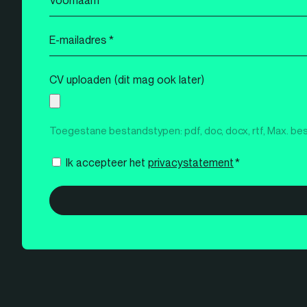
*
E-
mailadres
*
CV uploaden (dit mag ook later)
Toegestane bestandstypen: pdf, doc, docx, rtf, Max. be
Instemming
Ik accepteer het
privacystatement
*
*