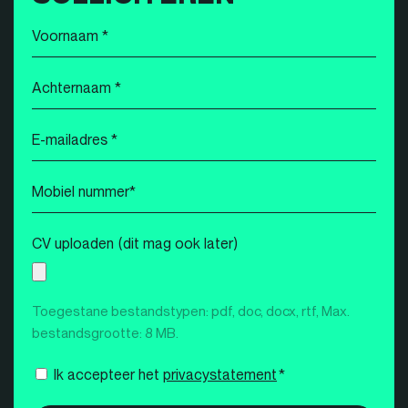
Voornaam
*
Achternaam
*
E-
mailadres
*
Mobiel
nummer
*
CV uploaden (dit mag ook later)
Toegestane bestandstypen: pdf, doc, docx, rtf, Max.
bestandsgrootte: 8 MB.
Instemming
Ik accepteer het
privacystatement
*
*