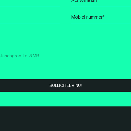
*
Mobiel
nummer
*
standsgrootte: 8 MB.