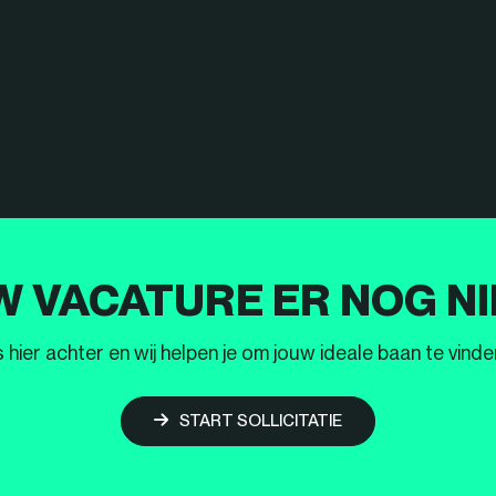
W VACATURE ER NOG NI
ier achter en wij helpen je om jouw ideale baan te vinden
START SOLLICITATIE