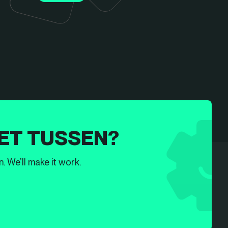
ET TUSSEN?
. We’ll make it work.