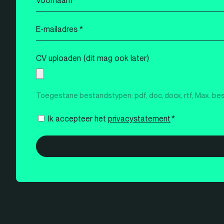
*
E-
mailadres
*
CV uploaden (dit mag ook later)
Toegestane bestandstypen: pdf, doc, docx, rtf, Max. be
Instemming
Ik accepteer het
privacystatement
*
*