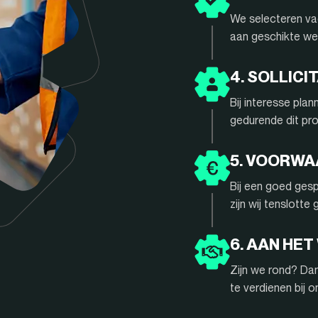
We selecteren vac
aan geschikte we
4. SOLLIC
Bij interesse pla
gedurende dit pr
5. VOORW
Bij een goed gesp
zijn wij tenslotte
6. AAN HET
Zijn we rond? Da
te verdienen bij 