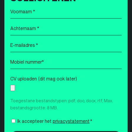
Voornaam
*
Achternaam
*
E-
mailadres
*
Mobiel
nummer
*
CV uploaden (dit mag ook later)
Toegestane bestandstypen: pdf, doc, docx, rtf, Max.
bestandsgrootte: 8 MB.
Instemming
Ik accepteer het
privacystatement
*
*