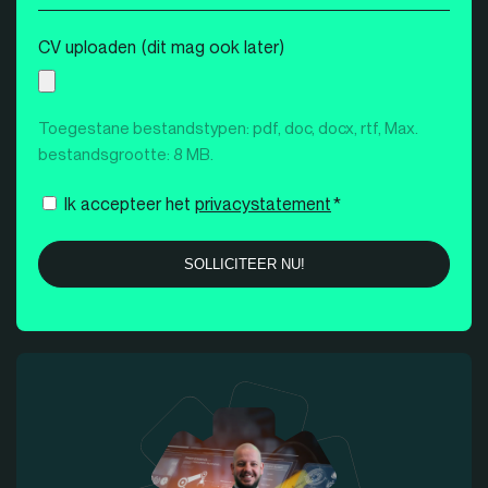
nummer
*
CV uploaden (dit mag ook later)
Toegestane bestandstypen: pdf, doc, docx, rtf, Max.
bestandsgrootte: 8 MB.
Instemming
Ik accepteer het
privacystatement
*
*