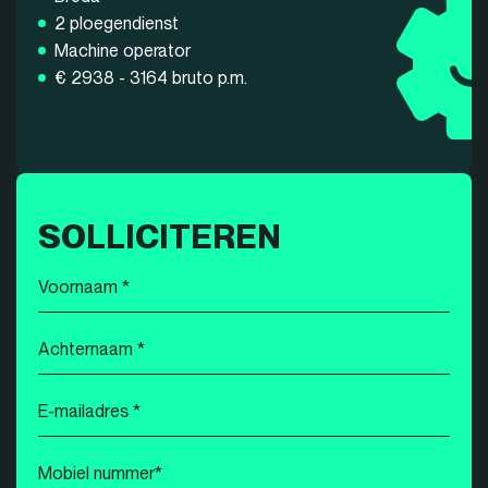
2 ploegendienst
Machine operator
€ 2938 - 3164 bruto p.m.
SOLLICITEREN
Voornaam
*
Achternaam
*
E-
mailadres
*
Mobiel