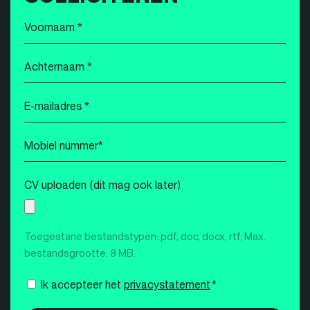
Voornaam
*
Achternaam
*
E-
mailadres
*
Mobiel
nummer
*
CV uploaden (dit mag ook later)
Toegestane bestandstypen: pdf, doc, docx, rtf, Max.
bestandsgrootte: 8 MB.
Instemming
Ik accepteer het
privacystatement
*
*