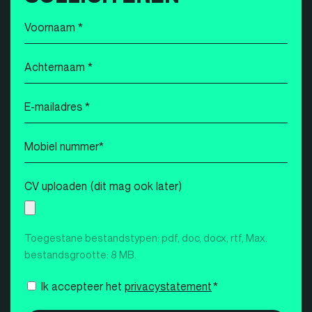
Voornaam
*
Achternaam
*
E-
mailadres
*
Mobiel
nummer
*
CV uploaden (dit mag ook later)
Toegestane bestandstypen: pdf, doc, docx, rtf, Max.
bestandsgrootte: 8 MB.
Instemming
Ik accepteer het
privacystatement
*
*