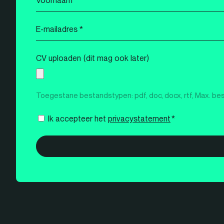
*
E-
mailadres
*
CV uploaden (dit mag ook later)
Toegestane bestandstypen: pdf, doc, docx, rtf, Max. be
Instemming
Ik accepteer het
privacystatement
*
*