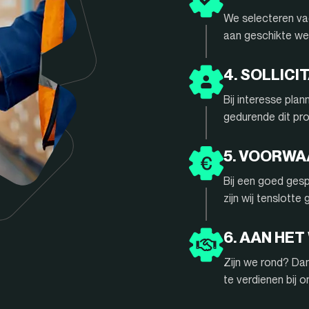
We selecteren vac
aan geschikte we
4. SOLLIC
Bij interesse pla
gedurende dit pr
5. VOORW
Bij een goed gesp
zijn wij tenslotte
6. AAN HET
Zijn we rond? Da
te verdienen bij 