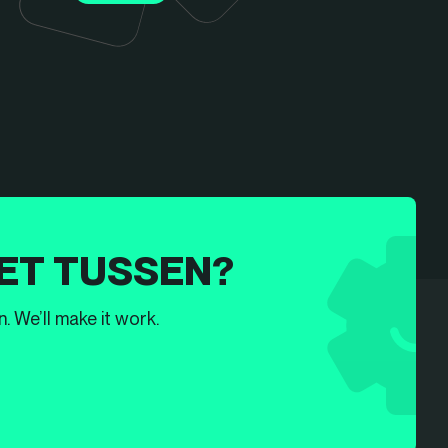
ET TUSSEN?
. We’ll make it work.