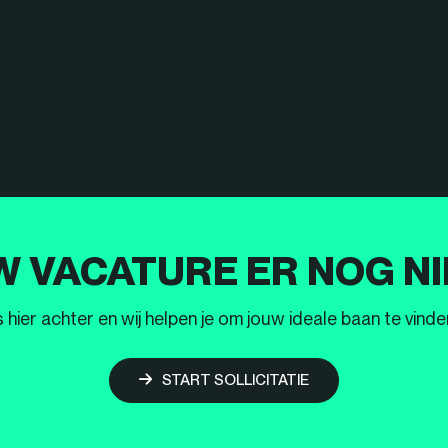
W VACATURE ER NOG NI
ier achter en wij helpen je om jouw ideale baan te vinden
START SOLLICITATIE