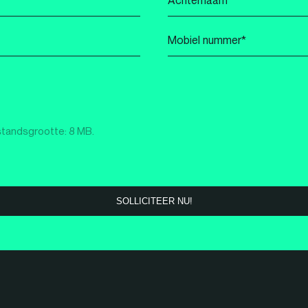
*
Mobiel
nummer
*
standsgrootte: 8 MB.