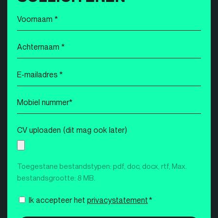
Voornaam
*
Achternaam
*
E-
mailadres
*
Mobiel
nummer
*
CV uploaden (dit mag ook later)
Toegestane bestandstypen: pdf, doc, docx, rtf, Max.
bestandsgrootte: 8 MB.
Instemming
Ik accepteer het
privacystatement
*
*