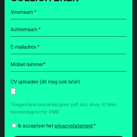
Voornaam
*
Achternaam
*
E-
mailadres
*
Mobiel
nummer
*
CV uploaden (dit mag ook later)
Toegestane bestandstypen: pdf, doc, docx, rtf, Max.
bestandsgrootte: 8 MB.
Instemming
Ik accepteer het
privacystatement
*
*