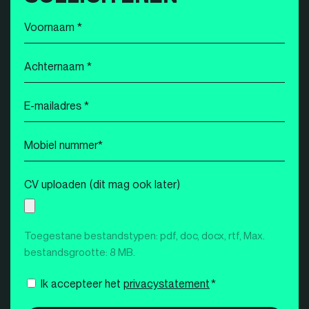
Voornaam
*
Achternaam
*
E-
mailadres
*
Mobiel
nummer
*
CV uploaden (dit mag ook later)
Toegestane bestandstypen: pdf, doc, docx, rtf, Max.
bestandsgrootte: 8 MB.
Instemming
Ik accepteer het
privacystatement
*
*