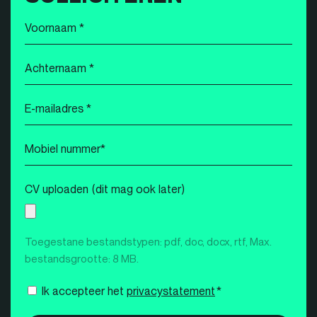
Voornaam
*
Achternaam
*
E-
mailadres
*
Mobiel
nummer
*
CV uploaden (dit mag ook later)
Toegestane bestandstypen: pdf, doc, docx, rtf, Max.
bestandsgrootte: 8 MB.
Instemming
Ik accepteer het
privacystatement
*
*