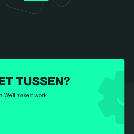
ET TUSSEN?
. We’ll make it work.