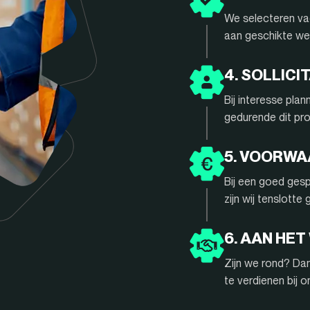
We selecteren vac
aan geschikte we
4. SOLLIC
Bij interesse pla
gedurende dit pr
5. VOORW
Bij een goed gesp
zijn wij tenslotte
6. AAN HET
Zijn we rond? Da
te verdienen bij 