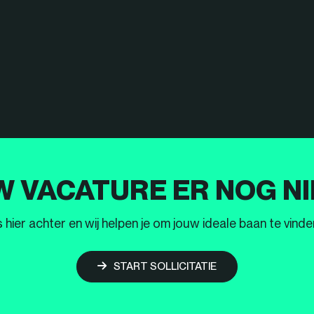
W VACATURE ER NOG NI
ier achter en wij helpen je om jouw ideale baan te vinden
START SOLLICITATIE