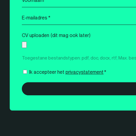
*
E-
mailadres
*
CV uploaden (dit mag ook later)
Toegestane bestandstypen: pdf, doc, docx, rtf, Max. be
Instemming
Ik accepteer het
privacystatement
*
*