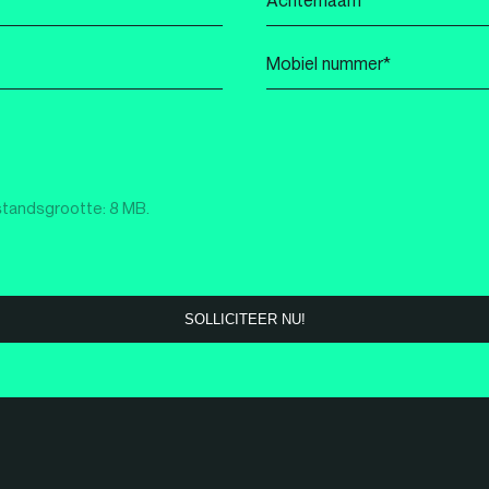
*
Mobiel
nummer
*
standsgrootte: 8 MB.