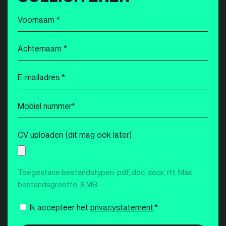
Voornaam
*
Achternaam
*
E-
mailadres
*
Mobiel
nummer
*
CV uploaden (dit mag ook later)
Toegestane bestandstypen: pdf, doc, docx, rtf, Max.
bestandsgrootte: 8 MB.
Instemming
Ik accepteer het
privacystatement
*
*