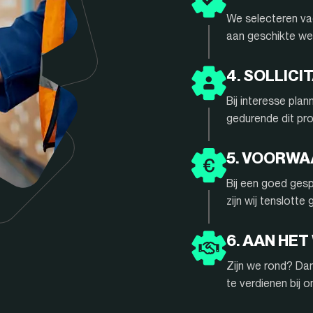
We selecteren vac
aan geschikte we
4. SOLLIC
Bij interesse pla
gedurende dit pr
5. VOORW
Bij een goed gesp
zijn wij tenslotte
6. AAN HET
Zijn we rond? Da
te verdienen bij 