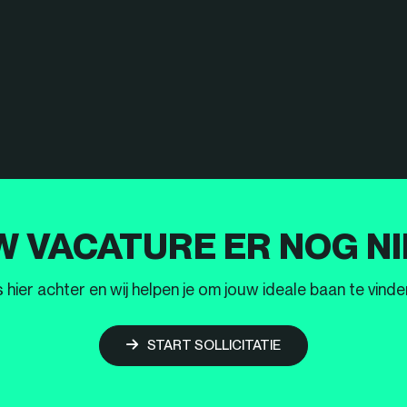
W VACATURE ER NOG NI
ier achter en wij helpen je om jouw ideale baan te vinden
START SOLLICITATIE