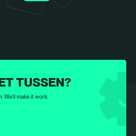
ET TUSSEN?
. We’ll make it work.