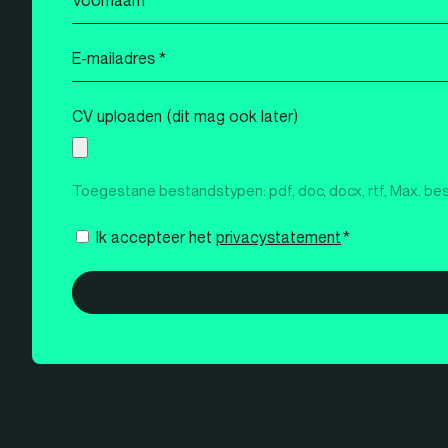
*
E-
mailadres
*
CV uploaden (dit mag ook later)
Toegestane bestandstypen: pdf, doc, docx, rtf, Max. be
Instemming
Ik accepteer het
privacystatement
*
*