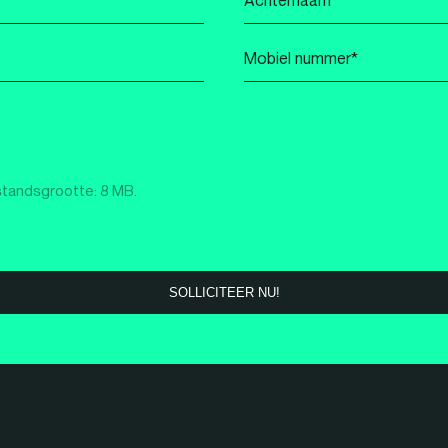
*
Mobiel
nummer
*
standsgrootte: 8 MB.