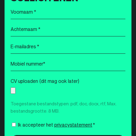
Voornaam
*
Achternaam
*
E-
mailadres
*
Mobiel
nummer
*
CV uploaden (dit mag ook later)
Toegestane bestandstypen: pdf, doc, docx, rtf, Max.
bestandsgrootte: 8 MB.
Instemming
Ik accepteer het
privacystatement
*
*