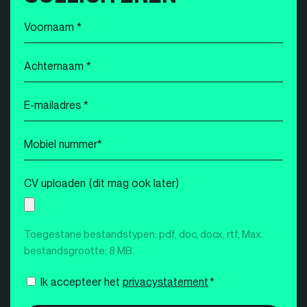
Voornaam
*
Achternaam
*
E-
mailadres
*
Mobiel
nummer
*
CV uploaden (dit mag ook later)
Toegestane bestandstypen: pdf, doc, docx, rtf, Max.
bestandsgrootte: 8 MB.
Instemming
Ik accepteer het
privacystatement
*
*