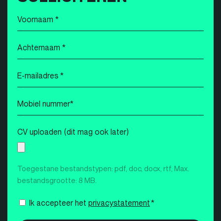
Voornaam
*
Achternaam
*
E-
mailadres
*
Mobiel
nummer
*
CV uploaden (dit mag ook later)
Toegestane bestandstypen: pdf, doc, docx, rtf, Max.
bestandsgrootte: 8 MB.
Instemming
Ik accepteer het
privacystatement
*
*