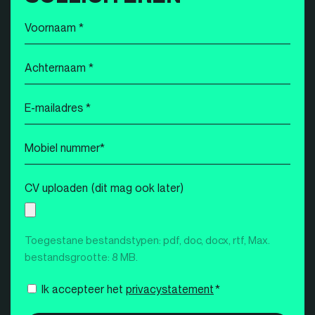
Voornaam
*
Achternaam
*
E-
mailadres
*
Mobiel
nummer
*
CV uploaden (dit mag ook later)
Toegestane bestandstypen: pdf, doc, docx, rtf, Max.
bestandsgrootte: 8 MB.
Instemming
Ik accepteer het
privacystatement
*
*